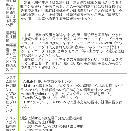
解析技
水素化物発生原子吸光法とは、還元剤で砒素を気化させて原子
術班
吸光分析を行う手法である。この手法の前処理には複雑な操作が
水素化
必要であるが、現在は機械を使いほぼ自動行うことが出きる。今
物発生
回の班別（個人）研修では、形態別砒素分析システム（島津製）
法によ
を使用して水素化物発生原子吸光法を行った。
る砒素
分析
情報処
まず、機器の説明と確認を行った後、農学部と図書館に分かれ
理技術
て接続作業（ネットワーク接続、スピーカー、マイク、ビデオカ
班
メラ、モニター等の接続）を行い、ノートパソコンのWebブラウ
遠隔講
ザでエンコーダ（入力された映像･音声をIPネットワーク配信す
義・会
る）とデコーダ（映像･音声をモニター等へ出力する）の設定と動
議シス
作状態チェックを行った。
テムに
最後に、スピーカーとマイクの音量調整を行い、プロジェクタ
関する
ー又はモニターで、離れた場所にいる相手の表情を見ながら会話
技術の
できることを確認した。
習得
システ
ム計測
｢Matlabを用いたプログラミング｣
技術班
Matlabの基本文法、プログラミングの基礎、Matlabを用いたグ
Matlab
ラフの作成、数値解析への活用法などの講義が行われた後、
とVBA
Matlab及びsimulinkを用いたプログラミング実習を行った。
を用い
｢ExcelVBAを用いたプログラミング｣
たプロ
Excelのマクロ、ExcelVBAでの基本文法の習得、課題実習を行
グラミ
った。
ング
システ
測定に関するX線光電子分光装置の講義
ム計測
・装置立ち上げ手順
技術班
・試料の導入から試料の受け渡し手順
X線光
・測定方法の説明