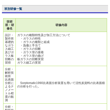
班別研修一覧
技術
班・研
研修内容
修名
設計・
ガラスの種類特性及び加工方法について
製作班
・ガラスの特性
基礎的
・ガラスの種類と組成
なガラ
・負傷と手当て
ス細工
・ガラスの切断
及びガ
・ガラス管の接着
ラス板
・ガラス管の曲げ
切断の
板ガラスの切断実習
習得
ガラス細工の実習
分析・
解析技
術班
比表面
分析に
Sorptomatic1990比表面分析装置を用いて活性炭資料の比表面積
よるナ
の分析を行った。
ノメー
トル程
度の観
測
分析・