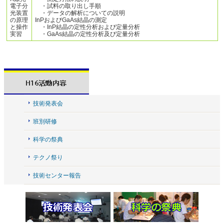
電子分
・試料の取り出し手順
光装置
・データの解析についての説明
の原理
InPおよびGaAs結晶の測定
と操作
・InP結晶の定性分析および定量分析
実習
・GaAs結晶の定性分析及び定量分析
技術発表会
班別研修
科学の祭典
テクノ祭り
技術センター報告