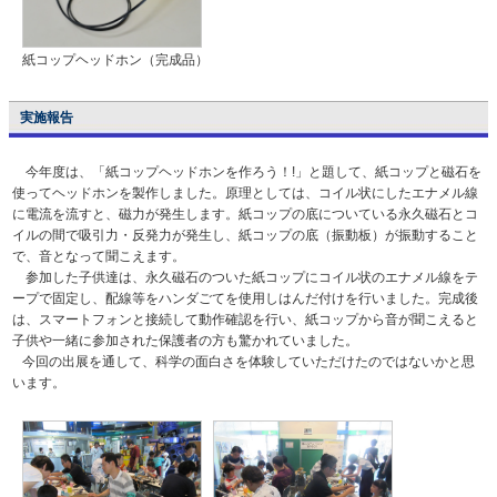
紙コップヘッドホン（完成品）
実施報告
今年度は、「紙コップヘッドホンを作ろう！!」と題して、紙コップと磁石を
使ってヘッドホンを製作しました。原理としては、コイル状にしたエナメル線
に電流を流すと、磁力が発生します。紙コップの底についている永久磁石とコ
イルの間で吸引力・反発力が発生し、紙コップの底（振動板）が振動すること
で、音となって聞こえます。
参加した子供達は、永久磁石のついた紙コップにコイル状のエナメル線をテ
ープで固定し、配線等をハンダごてを使用しはんだ付けを行いました。完成後
は、スマートフォンと接続して動作確認を行い、紙コップから音が聞こえると
子供や一緒に参加された保護者の方も驚かれていました。
今回の出展を通して、科学の面白さを体験していただけたのではないかと思
います。