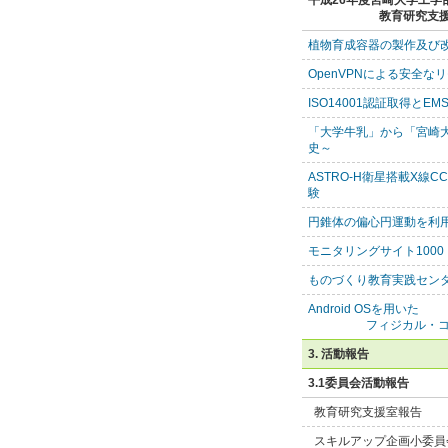
平成26年度宮崎大学工学
教育研究支
植物育成容器の製作及び
OpenVPNによる安全
ISO14001認証取得とEM
「大学牛乳」から「宮崎大
史～
ASTRO-H衛星搭載X線
験
円錐体の偏心円運動を利
モニタリングサイト1000
ものづくり教育実践セン
Android OSを用いた
フィジカル・
3. 活動報告
3.1委員会活動報告
教育研究支援室報告
スキルアップ企画小委員