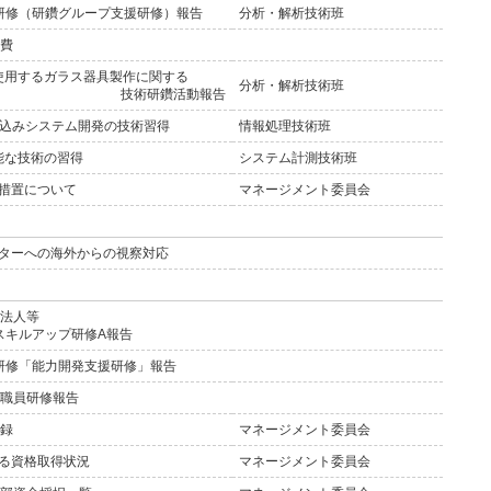
研修（研鑽グループ支援研修）報告
分析・解析技術班
経費
用するガラス器具製作に関する
分析・解析技術班
技術研鑽活動報告
組み込みシステム開発の技術習得
情報処理技術班
な技術の習得
システム計測技術班
措置について
マネージメント委員会
ターへの海外からの視察対応
学法人等
スキルアップ研修A報告
研修「能力開発支援研修」報告
手職員研修報告
記録
マネージメント委員会
る資格取得状況
マネージメント委員会