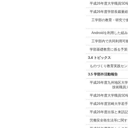
平成26年度大学職員SD
平成26年度学部長裁量
工学部の教育・研究で使
Androidを利用した
工学部内で共同利用可能
学部基礎教育に係る予算
3.4 トピックス
ものづくり教育実践セン
3.5 学部外活動報告
平成26年度九州地区大
技術職員
平成26年度大学職員SD
平成26年度宮崎大学若
平成26年度出張と来訪
労働安全衛生法等に関す