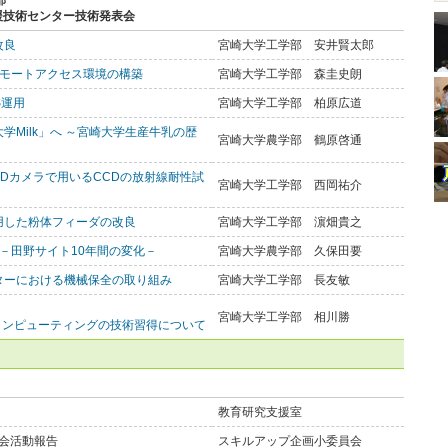
部
援技術センター技術発表会
改良
宮崎大学工学部 安井賢太郎
なリモートアクセス環境の構築
宮崎大学工学部 森圭史朗
S運用
宮崎大学工学部 柏原広道
学Milk」へ ～宮崎大学生産牛乳の歴
宮崎大学農学部 鶴原啓通
CCDカメラで用いるCCDの放射線耐性試
宮崎大学工学部 西岡祐介
用した粉体フィーダの改良
宮崎大学工学部 濵畑貴之
 －田野サイト10年間の変化－
宮崎大学農学部 久保田要
ターにおける機械保全の取り組み
宮崎大学工学部 長友敏
宮崎大学工学部 相川勝
コンピューティングの技術習得について
教育研究支援室
会活動報告
スキルアップ企画小委員会