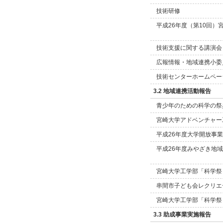
技術研修
平成26年度（第10回）
技術支援に関する講演会
広報情報・地域連携小委
技術センターホームペー
3.2 地域連携活動報告
青少年のための科学の祭典
宮崎大学アドベンチャー
平成26年度大学開放事
平成26年度みやざき地
宮崎大学工学部「科学祭り i
串間市子ども会レクリエ
宮崎大学工学部「科学祭り i
3.3 助成事業実施報告