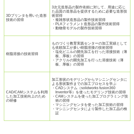
3次元造形品の製作依頼に対して、用途に応じ
た品質の造形品を提供するために必要な造形技
3Dプリンタを用いた造形
術習得
技術の習得
・複雑形状造形品の製作技術習得
・PLAフィラメント造形品の製作技術習得
・動物骨モデルの製作技術習得
ものづくり教育実践センターの加工実績として
も依頼加工が多い樹脂溶接の技術習得
・塩化ビニルの開先加工を行った溶接技術（薄
樹脂溶接の技術習得
板、厚板）の習得
・アクリルの開先加工を行った溶接技術（薄
板、厚板）の習得
加工形状のモデリングからマシニングセンタに
よる形状製作までの加工プロセスを学ぶ
・CADシステム（solidworks fusion360
CAD/CAMシステムを利用
Inventor等）を使ったモデリング技術の習得
した加工技術向上のため
・CAMシステムを使った加工プログラミング技
の研修
術の習得
・マシニングセンタを使った加工技術の習得
・マシニングセンタにより製作した加工品の検
証