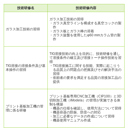
技術研修名
技術研修内容
ガラス加工技術の習得
・ガラス真空ラインを構成する真空コックの製
作
ガラス加工技術の習得
・ガラス板とガラス棒の溶着
・ガラス旋盤を使用したφ60 mmカラム管の製
作
TIG溶接技術の向上を目的に、技術研修を通し
て溶接条件の確立及び溶接トーチ操作技術を習
得
TIG溶接の溶接条件及び基
・TIG溶接施工に関する技能、実際に起こりう
本操作の習得
る品質上の問題点の把握及びその解決手法の
習得
・依頼者の要求を満足する品質の溶接加工品の
提供
プリント基板専用CNC加工機（CIP100）と3D
切削加工機（iModela）の管理が実施できる体
制を構築
プリント基板加工機の管
・機器の仕様を確認し、使用方法について習得
理に係る研修
・機器容器の防振、防音への対応
・加工に必要なデータの作成について習得
・機器使用マニュアル作成