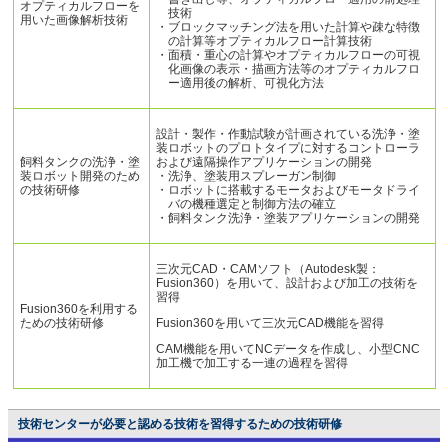
オプティカルフローを
技術
用いた画像解析技術
・ブロックマッチング法を用いた計算や疎な特徴
の計算等オプティカルフロー計算技術
・面積・重心の計算やオプティカルフローの可視
化画像の表示・描画方法等のオプティカルフロ
ー適用後の解析、可視化方法
設計・製作・作動試験が計画されている洗浄・塗
装ロボットのプロトタイプに対するコントローラ
飼料タンクの洗浄・塗
および遠隔操作アプリケーションの開発
装ロボット開発のため
・洗浄、塗装用スプレーガン制御
の技術研修
・ロボットに搭載するモータおよびモータドライ
バの機種選定と制御方法の確立
・飼料タンク洗浄・塗装アプリケーションの開発
三次元CAD・CAMソフト（Autodesk製：
Fusion360）を用いて、設計および加工の技術を
習得
Fusion360を利用する
ための技術研修
Fusion360を用いて三次元CAD機能を習得
CAM機能を用いてNCデータを作成し、小型CNC
加工機で加工する一連の過程を習得
技術センターが必要と認める技術を習得するための技術研修