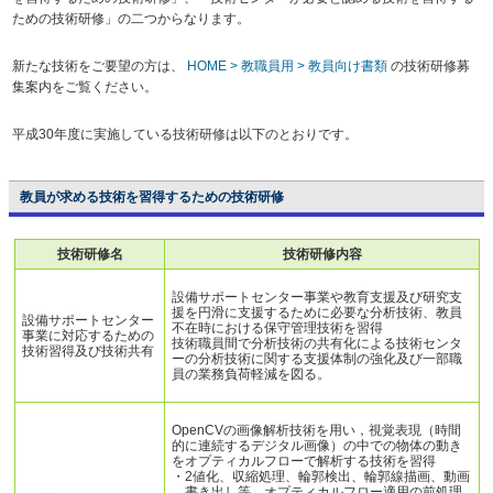
ための技術研修」の二つからなります。
新たな技術をご要望の方は、
HOME > 教職員用 > 教員向け書類
の技術研修募
集案内をご覧ください。
平成30年度に実施している技術研修は以下のとおりです。
教員が求める技術を習得するための技術研修
技術研修名
技術研修内容
設備サポートセンター事業や教育支援及び研究支
援を円滑に支援するために必要な分析技術、教員
設備サポートセンター
不在時における保守管理技術を習得
事業に対応するための
技術職員間で分析技術の共有化による技術センタ
技術習得及び技術共有
ーの分析技術に関する支援体制の強化及び一部職
員の業務負荷軽減を図る。
OpenCVの画像解析技術を用い，視覚表現（時間
的に連続するデジタル画像）の中での物体の動き
をオプティカルフローで解析する技術を習得
・2値化、収縮処理、輪郭検出、輪郭線描画、動画
書き出し等、オプティカルフロー適用の前処理